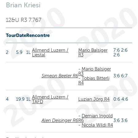
Brian Kriesi
12&U R3 7.767
Tour
Date
Rencontre
Allmend Luzern /
Mario Balsiger
7:6 2:6
2
5.9
1L
Liestal
R3
2:6
-
Mario Balsiger
R3
Simeon Beeler R6
3:6 6:7
-
Tobias Bitterli
R4
Allmend Luzern /
4
19.9
1L
Luzian Jörg R4
0:6 4:6
TAFD
-
Demian Ingold
Alen Deisinger R6
R6
3:6 3:6
-
Nicola Wildi R4