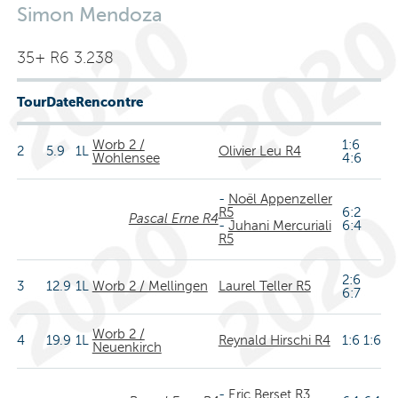
Simon Mendoza
35+ R6 3.238
Tour
Date
Rencontre
Worb 2 /
1:6
2
5.9
1L
Olivier Leu R4
Wohlensee
4:6
-
Noël Appenzeller
R5
6:2
Pascal Erne R4
-
Juhani Mercuriali
6:4
R5
2:6
3
12.9
1L
Worb 2 / Mellingen
Laurel Teller R5
6:7
Worb 2 /
4
19.9
1L
Reynald Hirschi R4
1:6 1:6
Neuenkirch
-
Eric Berset R3