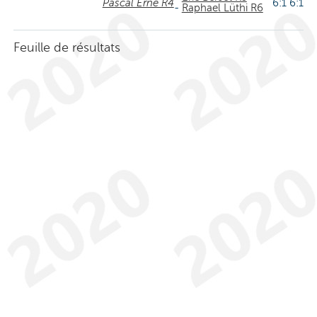
Pascal Erne R4
6:1 6:1
-
Raphael Lüthi R6
Feuille de résultats