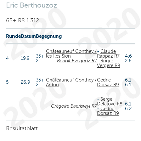
Eric Berthouzoz
65+ R8 1.312
Runde
Datum
Begegnung
Châteauneuf Conthey /
-
Claude
35+
les Iles Sion
Rappaz R7
4:6
4
19.9
2L
Benoit Evequoz R7
-
Roger
2:6
Vergere R9
35+
Châteauneuf Conthey /
Cédric
6:1
5
26.9
2L
Ardon
Dorsaz R9
6:1
-
Serge
Delaloye R8
6:1
Grégoire Baeriswyl R7
-
Cédric
6:2
Dorsaz R9
Resultatblatt