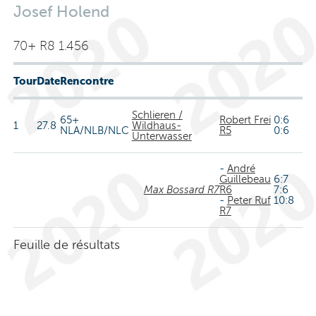
Josef Holend
70+ R8 1.456
Tour
Date
Rencontre
Schlieren /
65+
Robert Frei
0:6
1
27.8
Wildhaus-
NLA/NLB/NLC
R5
0:6
Unterwasser
-
André
Guillebeau
6:7
Max Bossard R7
R6
7:6
-
Peter Ruf
10:8
R7
Feuille de résultats