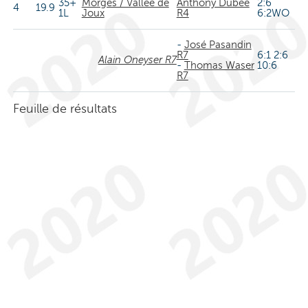
35+
Morges / Vallée de
Anthony Dubée
2:6
4
19.9
1L
Joux
R4
6:2WO
-
José Pasandin
R7
6:1 2:6
Alain Oneyser R7
-
Thomas Waser
10:6
R7
Feuille de résultats