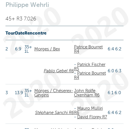
Philippe Wehrli
45+ R3 7.026
Tour
Date
Rencontre
35+
Patrice Bourret
2
6.9
Morges / Bex
6:4 6:2
1L
R4
-
Patrick Fischer
R5
Pablo Gebel R6
6:0 6:3
-
Patrice Bourret
R4
35+
Morges / Chéserex-
John Rolfe
3
13.9
6:1 6:0
1L
Gingins
Oxenham R6
-
Mauro Mulliri
Stéphane Sanchi R6
R6
6:4 6:2
-
David Florey R7