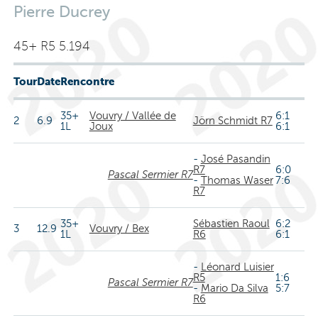
Pierre Ducrey
45+ R5 5.194
Tour
Date
Rencontre
35+
Vouvry / Vallée de
6:1
2
6.9
Jörn Schmidt R7
1L
Joux
6:1
-
José Pasandin
R7
6:0
Pascal Sermier R7
-
Thomas Waser
7:6
R7
35+
Sébastien Raoul
6:2
3
12.9
Vouvry / Bex
1L
R6
6:1
-
Léonard Luisier
R5
1:6
Pascal Sermier R7
-
Mario Da Silva
5:7
R6