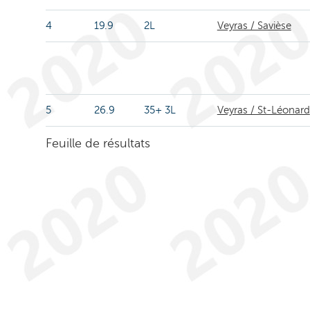
4
19.9
2L
Veyras / Savièse
5
26.9
35+ 3L
Veyras / St-Léonard
Feuille de résultats