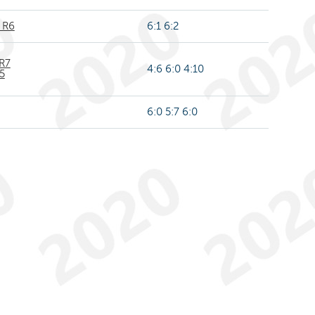
 R6
6:1 6:2
R7
4:6 6:0 4:10
R5
6:0 5:7 6:0