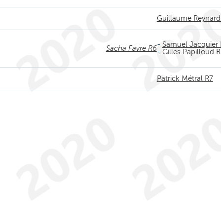
Guillaume Reynard
-
Samuel Jacquier 
Sacha Favre R6
-
Gilles Papilloud 
Patrick Métral R7