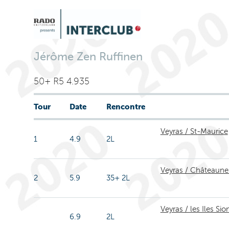
Jérôme Zen Ruffinen
50+ R5 4.935
Tour
Date
Rencontre
Veyras / St-Maurice
1
4.9
2L
Veyras / Châteaun
2
5.9
35+ 2L
Veyras / les Iles Sio
6.9
2L