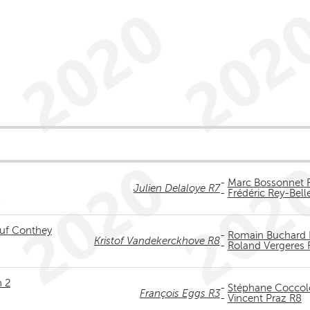
-
Marc Bossonnet 
Julien Delaloye R7
-
Frédéric Rey-Bell
euf Conthey
-
Romain Buchard 
Kristof Vandekerckhove R8
-
Roland Vergeres 
n 2
-
Stéphane Coccol
François Eggs R3
-
Vincent Praz R8