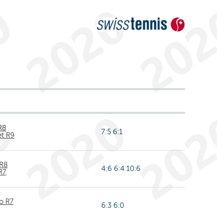
R8
7:5 6:1
et R9
R8
4:6 6:4 10:6
R7
o R7
6:3 6:0