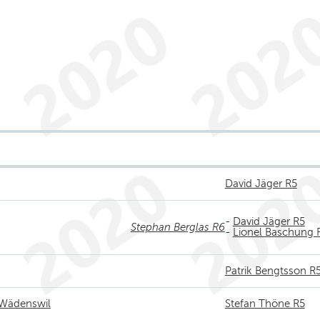
David Jäger R5
-
David Jäger R5
Stephan Berglas R6
-
Lionel Baschung 
Patrik Bengtsson R
 Wädenswil
Stefan Thöne R5