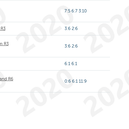
7:5 6:7 3:10
 R3
3:6 2:6
m R3
3:6 2:6
6:1 6:1
mand R6
0:6 6:1 11:9