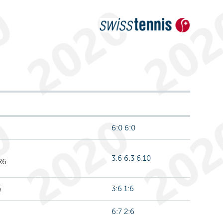
6:0 6:0
3:6 6:3 6:10
R6
5
3:6 1:6
6:7 2:6