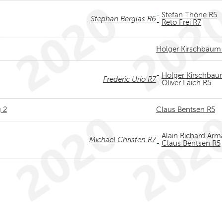
-
Stefan Thöne R5
Stephan Berglas R6
-
Reto Frei R7
Holger Kirschbaum
-
Holger Kirschbau
Frederic Urio R7
-
Oliver Laich R5
g 2
Claus Bentsen R5
-
Alain Richard Ar
Michael Christen R7
-
Claus Bentsen R5