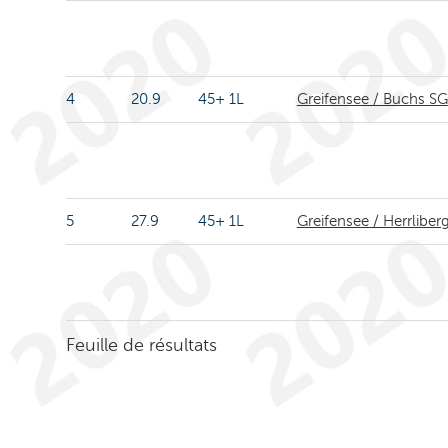
4
20.9
45+ 1L
Greifensee / Buchs SG
5
27.9
45+ 1L
Greifensee / Herrliber
Feuille de résultats