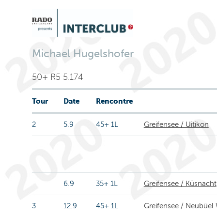
Michael Hugelshofer
50+ R5 5.174
Tour
Date
Rencontre
2
5.9
45+ 1L
Greifensee / Uitikon
6.9
35+ 1L
Greifensee / Küsnacht
3
12.9
45+ 1L
Greifensee / Neubüel