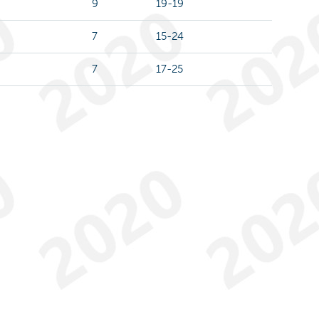
9
19-19
7
15-24
7
17-25