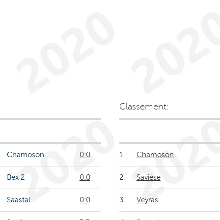
Classement:
Chamoson
0:0
1
Chamoson
Bex 2
0:0
2
Savièse
Saastal
0:0
3
Veyras