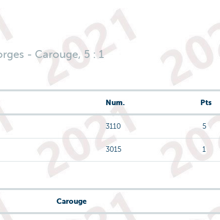
ges - Carouge, 5 : 1
Num.
Pts
3110
5
3015
1
Carouge