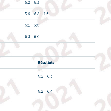
6:2 6:3
3:6 6:2 4:6
6:1 6:0
6:3 6:0
Résultats
6:2 6:3
6:2 6:4