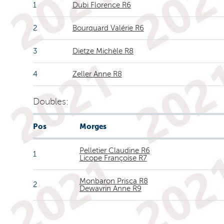
1
Dubi Florence R6
2
Bourquard Valérie R6
3
Dietze Michèle R8
4
Zeller Anne R8
Doubles:
Pos
Morges
Pelletier Claudine R6
1
Licope Françoise R7
Monbaron Prisca R8
2
Dewavrin Anne R9