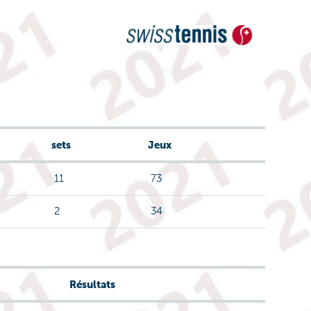
sets
Jeux
11
73
2
34
Résultats