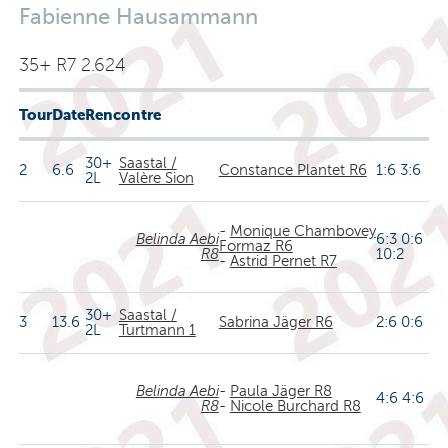
Fabienne Hausammann
35+ R7 2.624
Tour
Date
Rencontre
30+
Saastal /
2
6.6
Constance Plantet R6
1:6 3:6
2L
Valère Sion
-
Monique Chambovey
Belinda Aebi
6:3 0:6
Formaz R6
R8
10:2
-
Astrid Pernet R7
30+
Saastal /
3
13.6
Sabrina Jäger R6
2:6 0:6
2L
Turtmann 1
Belinda Aebi
-
Paula Jäger R8
4:6 4:6
R8
-
Nicole Burchard R8