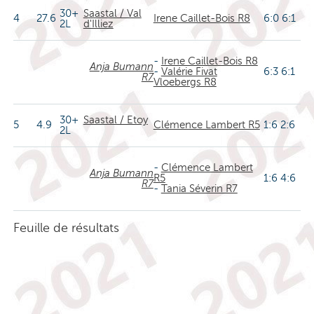
30+
Saastal / Val
4
27.6
Irene Caillet-Bois R8
6:0 6:1
2L
d'Illiez
-
Irene Caillet-Bois R8
Anja Bumann
-
Valérie Fivat
6:3 6:1
R7
Vloebergs R8
30+
Saastal / Etoy
5
4.9
Clémence Lambert R5
1:6 2:6
2L
-
Clémence Lambert
Anja Bumann
R5
1:6 4:6
R7
-
Tania Séverin R7
Feuille de résultats