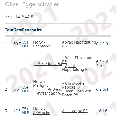
Oliver Eggerschwiler
35+ R4 6.428
Tour
Date
Rencontre
35+
Horw /
Apirak Napattalung
1
30.5
6:1 6:0
NLB
Bachtobel
R5
-
Winit Phiwnuan
R3
6:2 4:6
Lukas Moser R3
-
Apirak
4:10
Napattalung R5
Horw /
-
Christophe
Martigny
35+
Rappaz R7
2
5.6
Andreas
6:2 6:4
NLB
-
Jean-Boris von
Weisshaupt R5
Roten R8
35+
Horw /
3
12.6
Alain Vorpe R2
1:6 1:6
NLB
Arlesheim