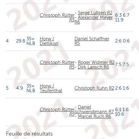
-
Serge Lutgen R2
Christoph Rütter
6:3 6:7
-
Alexander Meyer
R5
11:9
R6
35+
Horw /
Daniel Schaffner
4
29.8
2:6 0:6
NLB
Dietlikon
R5
Christoph Rütter
-
Roger Widmer R2
7:5 7:5
R5
-
Dirk Larisch R6
35+
Horw /
5
4.9
Christoph Kuhn R2
2:6 1:6
NLB
Teufenthal
-
Daniel
Christoph Rütter
6:1 1:6
Schwendimann R7
R5
10:6
-
Marcel Ruch R6
Feuille de résultats