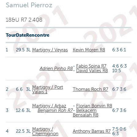
Samuel Pierroz
18&U R7 2.408
Tour
Date
Rencontre
1
29.5
3L
Martigny / Veyras
Kevin Moren R8
6:3 6:1
-
Fabio Spina R7
4:6 6:3
Adrien Pinho R8
-
David Valles R8
10:5
Martigny / Port
2
6.6
3L
Thomas Roch R7
6:7 3:6
Valais 1
Martigny / Arbaz
-
Florian Bonvin R8
3
12.6
3L
Benjamin Roh R7
-
Belkacem
6:7 3:6
Bensalah R8
Martigny /
7:5 0:6
4
22.5
3L
Anthony Barras R7
Chermignon
6:3