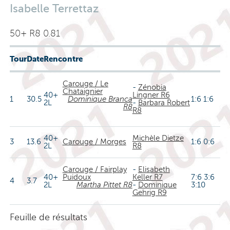
Isabelle Terrettaz
50+ R8 0.81
Tour
Date
Rencontre
Carouge / Le
-
Zénobia
Chataignier
40+
Lingner R6
1
30.5
Dominique Branca
1:6 1:6
2L
-
Barbara Robert
R8
R8
40+
Michèle Dietze
3
13.6
Carouge / Morges
1:6 0:6
2L
R8
Carouge / Fairplay
-
Elisabeth
40+
Puidoux
Keller R7
7:6 3:6
4
3.7
2L
Martha Pittet R8
-
Dominique
3:10
Gehrig R9
Feuille de résultats