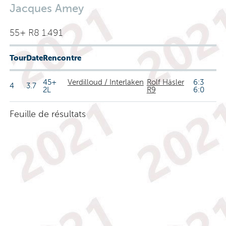
Jacques Amey
55+ R8 1.491
Tour
Date
Rencontre
45+
Verdilloud / Interlaken
Rolf Häsler
6:3
4
3.7
2L
R9
6:0
Feuille de résultats