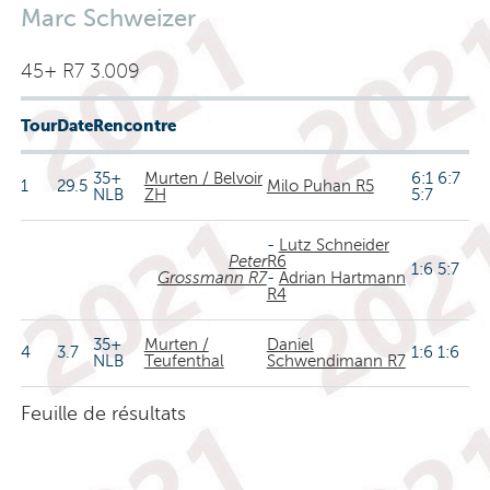
Marc Schweizer
45+ R7 3.009
Tour
Date
Rencontre
35+
Murten / Belvoir
6:1 6:7
1
29.5
Milo Puhan R5
NLB
ZH
5:7
-
Lutz Schneider
Peter
R6
1:6 5:7
Grossmann R7
-
Adrian Hartmann
R4
35+
Murten /
Daniel
4
3.7
1:6 1:6
NLB
Teufenthal
Schwendimann R7
Feuille de résultats