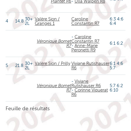
Plantet R6
-
Ulla Walpen R8
30+
Valère Sion /
Caroline
6:3 4:6
4
14.8
2L
Granges 1
Constantin R7
6:4
-
Caroline
Véronique Bornet
Constantin R7
6:1 6:2
R7
-
Anne-Marie
Peronetti R9
30+
Valère Sion / Prilly
Viviane Rutishauser
6:1 4:6
5
21.8
2L
R6
5:7
-
Viviane
Véronique Bornet
Rutishauser R6
5:7 6:2
R7
-
Corinne Viquerat
6:10
R6
Feuille de résultats