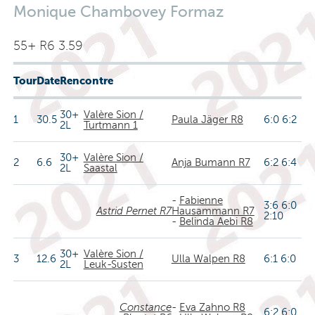
Monique Chambovey Formaz
55+ R6 3.59
Tour
Date
Rencontre
30+
Valère Sion /
1
30.5
Paula Jäger R8
6:0 6:2
2L
Turtmann 1
30+
Valère Sion /
2
6.6
Anja Bumann R7
6:2 6:4
2L
Saastal
-
Fabienne
3:6 6:0
Astrid Pernet R7
Hausammann R7
2:10
-
Belinda Aebi R8
30+
Valère Sion /
3
12.6
Ulla Walpen R8
6:1 6:0
2L
Leuk-Susten
Constance
-
Eva Zahno R8
6:2 6:0