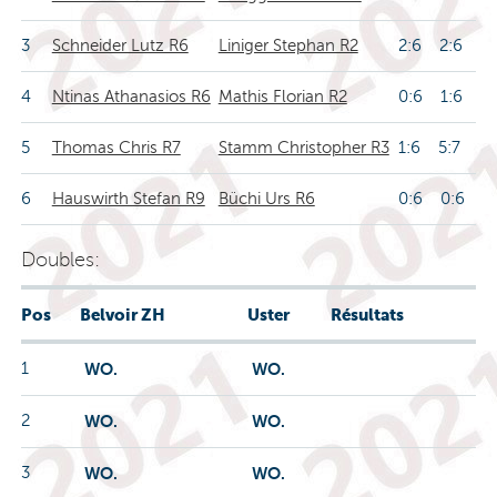
3
Schneider Lutz R6
Liniger Stephan R2
2:6 2:6
4
Ntinas Athanasios R6
Mathis Florian R2
0:6 1:6
5
Thomas Chris R7
Stamm Christopher R3
1:6 5:7
6
Hauswirth Stefan R9
Büchi Urs R6
0:6 0:6
Doubles:
Pos
Belvoir ZH
Uster
Résultats
1
WO.
WO.
2
WO.
WO.
3
WO.
WO.