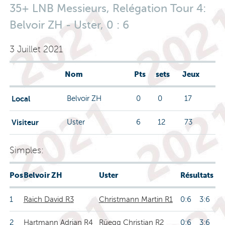
35+ LNB Messieurs, Relégation Tour 4:
Belvoir ZH - Uster, 0 : 6
3 Juillet 2021
Nom
Pts
sets
Jeux
Local
Belvoir ZH
0
0
17
Visiteur
Uster
6
12
73
Simples:
Pos
Belvoir ZH
Uster
Résultats
1
Raich David R3
Christmann Martin R1
0:6 3:6
2
Hartmann Adrian R4
Rüegg Christian R2
0:6 3:6