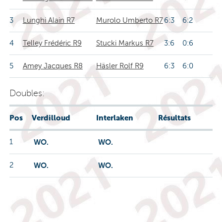
3
Lunghi Alain R7
Murolo Umberto R7
6:3 6:2
4
Telley Frédéric R9
Stucki Markus R7
3:6 0:6
5
Amey Jacques R8
Häsler Rolf R9
6:3 6:0
Doubles:
Pos
Verdilloud
Interlaken
Résultats
1
WO.
WO.
2
WO.
WO.