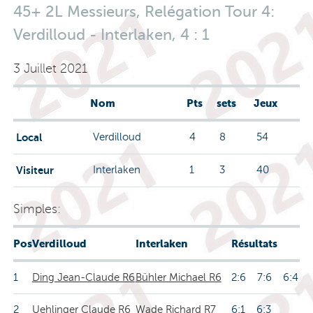
45+ 2L Messieurs, Relégation Tour 4:
Verdilloud - Interlaken, 4 : 1
3 Juillet 2021
Nom
Pts
sets
Jeux
Local
Verdilloud
4
8
54
Visiteur
Interlaken
1
3
40
Simples:
Pos
Verdilloud
Interlaken
Résultats
1
Ding Jean-Claude R6
Bühler Michael R6
2:6 7:6 6:4
2
Uehlinger Claude R6
Wade Richard R7
6:1 6:3