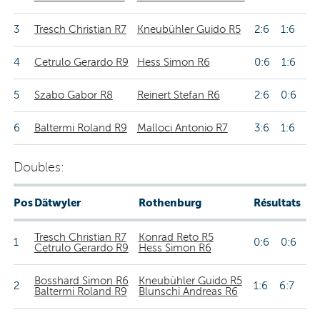
3
Tresch Christian R7
Kneubühler Guido R5
2:6 1:6
4
Cetrulo Gerardo R9
Hess Simon R6
0:6 1:6
5
Szabo Gabor R8
Reinert Stefan R6
2:6 0:6
6
Baltermi Roland R9
Malloci Antonio R7
3:6 1:6
Doubles:
Pos
Dätwyler
Rothenburg
Résultats
Tresch Christian R7
Konrad Reto R5
1
0:6 0:6
Cetrulo Gerardo R9
Hess Simon R6
Bosshard Simon R6
Kneubühler Guido R5
2
1:6 6:7
Baltermi Roland R9
Blunschi Andreas R6