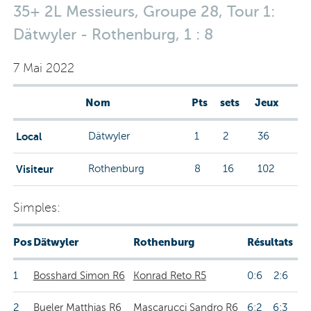
35+ 2L Messieurs, Groupe 28, Tour 1:
Dätwyler - Rothenburg, 1 : 8
7 Mai 2022
Nom
Pts
sets
Jeux
Local
Dätwyler
1
2
36
Visiteur
Rothenburg
8
16
102
Simples:
Pos
Dätwyler
Rothenburg
Résultats
1
Bosshard Simon R6
Konrad Reto R5
0:6 2:6
2
Bueler Matthias R6
Mascarucci Sandro R6
6:2 6:3