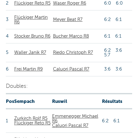
2
Flückiger Reto R5
Waser Roger R6
6:0 6:0
Flückiger Martin
3
Meyer Beat R7
6:2 6:1
R6
4
Stocker Bruno R6
Bucher Marco R8
6:1 6:1
6:2 3:6
5
Waller Janik R7
Riedo Christoph R7
5:7
6
Frei Martin R9
Caluori Pascal R7
3:6 3:6
Doubles:
Pos
Sempach
Ruswil
Résultats
Emmenegger Michael
Zurkirch Rolf R5
1
R6
6:2 6:1
Flückiger Reto R5
Caluori Pascal R7