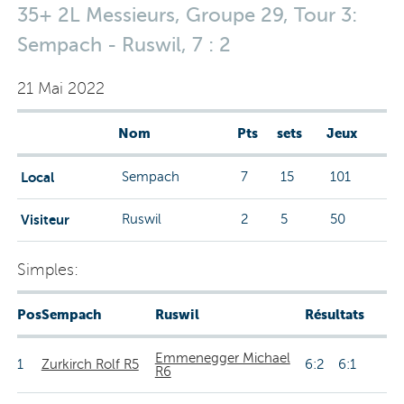
35+ 2L Messieurs, Groupe 29, Tour 3:
Sempach - Ruswil, 7 : 2
21 Mai 2022
Nom
Pts
sets
Jeux
Local
Sempach
7
15
101
Visiteur
Ruswil
2
5
50
Simples:
Pos
Sempach
Ruswil
Résultats
Emmenegger Michael
1
Zurkirch Rolf R5
6:2 6:1
R6