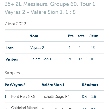
35+ 2L Messieurs, Groupe 60, Tour 1:
Veyras 2 - Valère Sion 1, 1 : 8
7 Mai 2022
Nom
Pts
sets
Jeux
Local
Veyras 2
1
2
43
Visiteur
Valère Sion 1
8
17
108
Simples:
Pos
Veyras 2
Valère Sion 1
Résultats
1
Pont Hervé R6
Tichelli Diego R4
0:6 1:6
Caldelari Michel