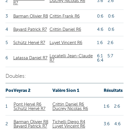
2
Ducrey Nicolas R6
3:6 2:6
R7
3
Barman Olivier R8
Crittin Frank R6
0:6 0:6
4
Bayard Patrick R7
Crittin Daniel R6
4:6 0:6
5
Schütz Hervé R7
Luyet Vincent R6
1:6 2:6
Locatelli Jean-Claude
6:1 5:7
6
Latassa Daniel R7
R7
6:4
Doubles:
Pos
Veyras 2
Valère Sion 1
Résultats
Pont Hervé R6
Crittin Daniel R6
1
1:6 2:6
Schütz Hervé R7
Ducrey Nicolas R6
Barman Olivier R8
Tichelli Diego R4
2
3:6 4:6
Bayard Patrick R7
Luyet Vincent R6