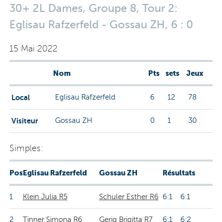
30+ 2L Dames, Groupe 8, Tour 2:
Eglisau Rafzerfeld - Gossau ZH, 6 : 0
15 Mai 2022
Nom
Pts
sets
Jeux
Local
Eglisau Rafzerfeld
6
12
78
Visiteur
Gossau ZH
0
1
30
Simples:
Pos
Eglisau Rafzerfeld
Gossau ZH
Résultats
1
Klein Julia R5
Schuler Esther R6
6:1 6:1
2
Tinner Simona R6
Gerig Brigitta R7
6:1 6:2