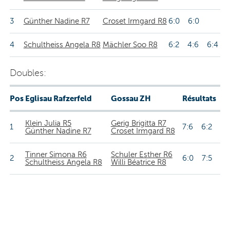
3
Günther Nadine R7
Croset Irmgard R8
6:0 6:0
4
Schultheiss Angela R8
Mächler Soo R8
6:2 4:6 6:4
Doubles:
Pos
Eglisau Rafzerfeld
Gossau ZH
Résultats
Klein Julia R5
Gerig Brigitta R7
1
7:6 6:2
Günther Nadine R7
Croset Irmgard R8
Tinner Simona R6
Schuler Esther R6
2
6:0 7:5
Schultheiss Angela R8
Willi Béatrice R8