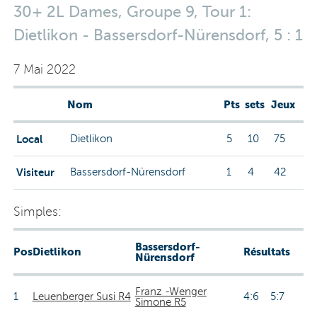
30+ 2L Dames, Groupe 9, Tour 1:
Dietlikon - Bassersdorf-Nürensdorf, 5 : 1
7 Mai 2022
Nom
Pts
sets
Jeux
Local
Dietlikon
5
10
75
Visiteur
Bassersdorf-Nürensdorf
1
4
42
Simples:
Bassersdorf-
Pos
Dietlikon
Résultats
Nürensdorf
Franz -Wenger
1
Leuenberger Susi R4
4:6 5:7
Simone R5