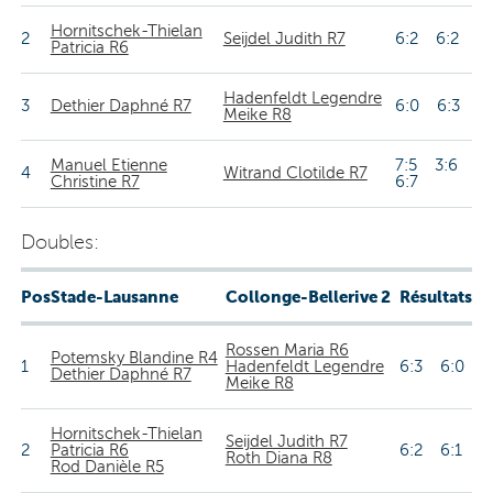
Hornitschek-Thielan
2
Seijdel Judith R7
6:2 6:2
Patricia R6
Hadenfeldt Legendre
3
Dethier Daphné R7
6:0 6:3
Meike R8
Manuel Etienne
7:5 3:6
4
Witrand Clotilde R7
Christine R7
6:7
Doubles:
Pos
Stade-Lausanne
Collonge-Bellerive 2
Résultats
Rossen Maria R6
Potemsky Blandine R4
1
Hadenfeldt Legendre
6:3 6:0
Dethier Daphné R7
Meike R8
Hornitschek-Thielan
Seijdel Judith R7
2
Patricia R6
6:2 6:1
Roth Diana R8
Rod Danièle R5