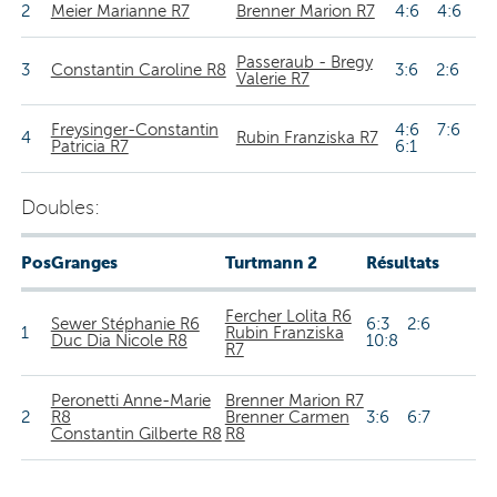
2
Meier Marianne R7
Brenner Marion R7
4:6 4:6
Passeraub - Bregy
3
Constantin Caroline R8
3:6 2:6
Valerie R7
Freysinger-Constantin
4:6 7:6
4
Rubin Franziska R7
Patricia R7
6:1
Doubles:
Pos
Granges
Turtmann 2
Résultats
Fercher Lolita R6
Sewer Stéphanie R6
6:3 2:6
1
Rubin Franziska
Duc Dia Nicole R8
10:8
R7
Peronetti Anne-Marie
Brenner Marion R7
2
R8
Brenner Carmen
3:6 6:7
Constantin Gilberte R8
R8