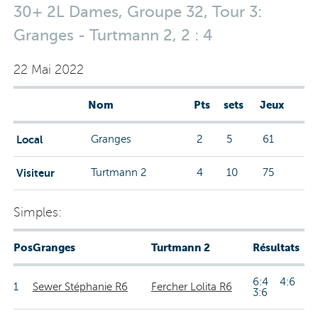
30+ 2L Dames, Groupe 32, Tour 3:
Granges - Turtmann 2, 2 : 4
22 Mai 2022
Nom
Pts
sets
Jeux
Local
Granges
2
5
61
Visiteur
Turtmann 2
4
10
75
Simples:
Pos
Granges
Turtmann 2
Résultats
6:4 4:6
1
Sewer Stéphanie R6
Fercher Lolita R6
3:6