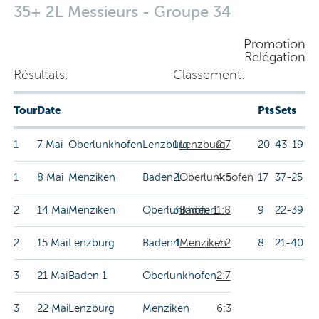
35+ 2L Messieurs - Groupe 34
Promotion
Relégation
Résultats:
Classement:
Tour
Date
Pts
Sets
1
7 Mai
Oberlunkhofen
Lenzburg
1
Lenzburg
2:7
20
43-19
1
8 Mai
Menziken
Baden 1
2
Oberlunkhofen
4:5
17
37-25
2
14 Mai
Menziken
Oberlunkhofen
3
Baden 1
1:8
9
22-39
2
15 Mai
Lenzburg
Baden 1
4
Menziken
7:2
8
21-40
3
21 Mai
Baden 1
Oberlunkhofen
2:7
3
22 Mai
Lenzburg
Menziken
6:3