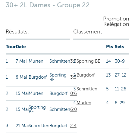
30+ 2L Dames - Groupe 22
Promotion
Relégation
Résultats:
Classement:
Tour
Date
Pts
Sets
1
7 Mai
Murten
Schmitten
3:3
1
Sporting BE
14
30-9
Sporting
2
Burgdorf
13
27-12
1
8 Mai
Burgdorf
3:3
BE
3
Schmitten
5
11-26
2
15 Mai
Murten
Burgdorf
0:6
4
Murten
4
8-29
Sporting
2
15 Mai
Schmitten
6:0
BE
3
21 Mai
Schmitten
Burgdorf
2:4