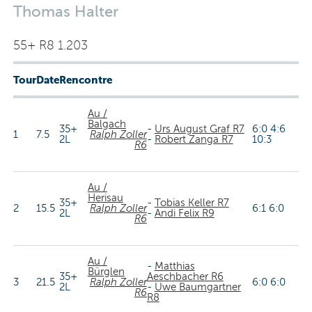
Thomas Halter
55+ R8 1.203
Tour
Date
Rencontre
Au /
Balgach
35+
-
Urs August Graf R7
6:0 4:6
1
7.5
Ralph Zoller
2L
-
Robert Zanga R7
10:3
R6
Au /
Herisau
35+
-
Tobias Keller R7
2
15.5
Ralph Zoller
6:1 6:0
2L
-
Andi Felix R9
R6
Au /
-
Matthias
Bürglen
35+
Aeschbacher R6
3
21.5
Ralph Zoller
6:0 6:0
2L
-
Uwe Baumgartner
R6
R8