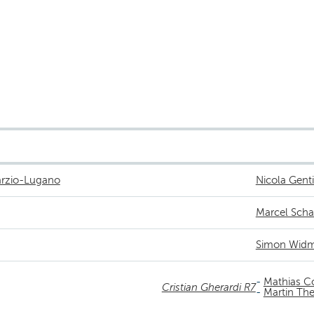
rzio-Lugano
Nicola Genti
Marcel Sch
Simon Widm
-
Mathias C
Cristian Gherardi R7
-
Martin Th