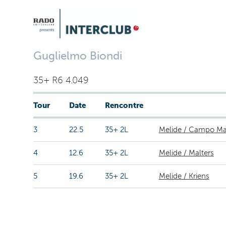
Guglielmo Biondi
35+ R6 4.049
Tour
Date
Rencontre
3
22.5
35+ 2L
Melide / Campo Ma
4
12.6
35+ 2L
Melide / Malters
5
19.6
35+ 2L
Melide / Kriens