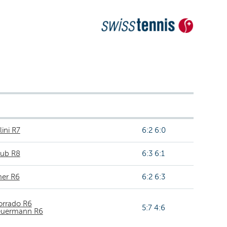
lini R7
6:2 6:0
aub R8
6:3 6:1
er R6
6:2 6:3
orrado R6
5:7 4:6
euermann R6