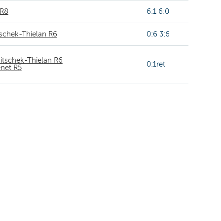
 R8
6:1 6:0
tschek-Thielan R6
0:6 3:6
nitschek-Thielan R6
0:1ret
enet R5