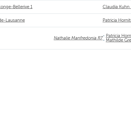
onge-Bellerive 1
Claudia Kuhn
de-Lausanne
Patricia Horni
-
Patricia Hor
Nathalie Manfredonia R7
-
Mathilde Gr