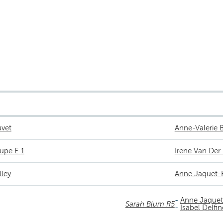
vet
Anne-Valerie 
upe E 1
Irene Van Der
ley
Anne Jaquet-
-
Anne Jaquet
Sarah Blum R5
-
Isabel Delfi