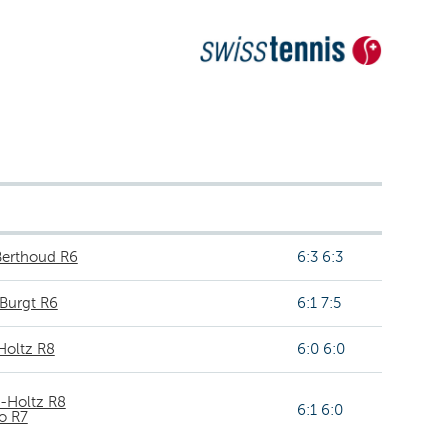
Berthoud R6
6:3 6:3
 Burgt R6
6:1 7:5
Holtz R8
6:0 6:0
-Holtz R8
6:1 6:0
no R7