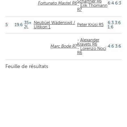
Schaffner R6
Fortunato Mastel R6
6:4 6:3
-
Erik Thomann
R7
35+
Neubüel Wädenswil /
6:3 3:6
5
19.6
Peter Krüsi R5
2L
Uitikon 1
1:6
-
Alexander
Kravets R6
Marc Bode R7
4:6 3:6
-
Lorenzo Noci
R6
Feuille de résultats