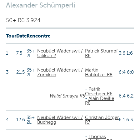
Alexander Schümperli
50+ R6 3.924
Tour
Date
Rencontre
35+
Neubüel Wädenswil /
Patrick Strumpf
1
7.5
3:6 1:6
2L
Uitikon 2
R6
35+
Neubüel Wädenswil /
Martin
3
21.5
6:4 6:0
2L
Zumikon
Hablützel R8
-
Patrik
Oeschger R6
Walid Smayra R5
6:4 6:2
-
Alain Deville
R8
35+
Neubüel Wädenswil /
Christian Jörger
4
12.6
6:1 6:3
2L
Buchegg
R7
-
Thomas