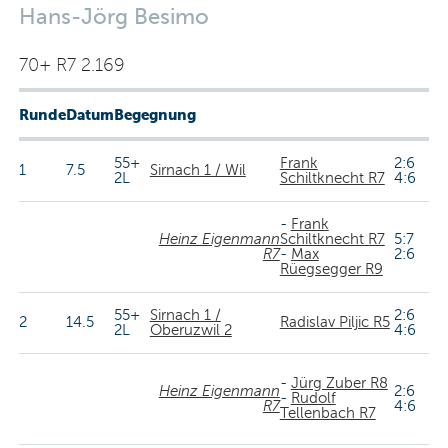
Hans-Jörg Besimo
70+ R7 2.169
Runde
Datum
Begegnung
55+
Frank
2:6
1
7.5
Sirnach 1 / Wil
2L
Schiltknecht R7
4:6
-
Frank
Heinz Eigenmann
Schiltknecht R7
5:7
R7
-
Max
2:6
Rüegsegger R9
55+
Sirnach 1 /
2:6
2
14.5
Radislav Piljic R5
2L
Oberuzwil 2
4:6
-
Jürg Zuber R8
Heinz Eigenmann
2:6
-
Rudolf
R7
4:6
Tellenbach R7