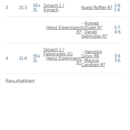
55+
Sirnach 1 /
2:6
3
21.5
Ruedi Roffler R7
2L
Egnach
1:6
-
Konrad
Heinz Eigenmann
Schuler R7
5:7
R7
-
Daniel
4:6
Segmüller R7
Sirnach 1 /
-
Hansjörg
Falkensteig SG
55+
Gross R8
3:6
4
11.6
Heinz Eigenmann
2L
-
Maurus
3:6
R7
Candrian R7
Resultatblatt