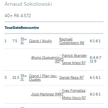
Arnaud Sokolowski
40+ R6 4.572
Tour
Date
Rencontre
35+
Raphaël
1
7.5
Gland / Avully
6:1 6:1
2L
Goldenberg R8
-
Patrick Brander
Bruno Duquenoy
6:4 6:7
R5
R5
11:9
-
Serge Kriesi R7
35+
Gland / Plan-les-
3
21.5
Daniel Reza R7
6:1 6:1
2L
Ouates
-
Yves Fornallaz
José Martinez R4
R7
6:1 6:1
-
Mirko Visco R7