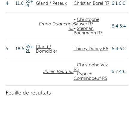
35+
4
11.6
Gland / Peseux
Christian Borel R7
6:1 6:0
2L
-
Christophe
Bruno Duquenoy
Sauser R7
6:4 6:4
R5
-
Stephan
Bochmann R7
35+
Gland /
5
18.6
Thierry Dubey R6
6:4 6:2
2L
Domdidier
-
Christophe Vez
R5
Julien Baud R5
6:7 4:6
-
Cyprien
Corminboeuf R5
Feuille de résultats