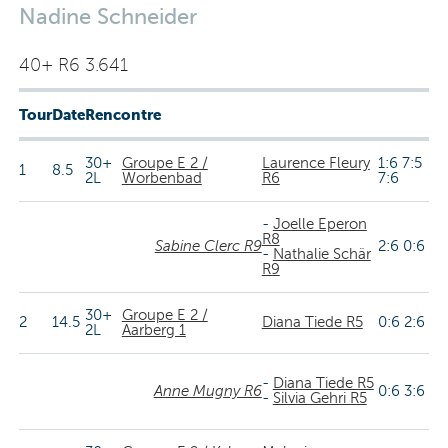
Nadine Schneider
40+ R6 3.641
Tour
Date
Rencontre
30+
Groupe E 2 /
Laurence Fleury
1:6 7:5
1
8.5
2L
Worbenbad
R6
7:6
-
Joelle Eperon
R8
Sabine Clerc R9
2:6 0:6
-
Nathalie Schär
R9
30+
Groupe E 2 /
2
14.5
Diana Tiede R5
0:6 2:6
2L
Aarberg 1
-
Diana Tiede R5
Anne Mugny R6
0:6 3:6
-
Silvia Gehri R5