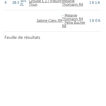
30+
Groupe E 2 / Kyburg
Melanie
4
28.5
1:6 1:6
2L
Thun
Thomann R4
-
Melanie
Thomann R4
Sabine Clerc R9
1:6 0:6
-
Petra Bucher
R8
Feuille de résultats