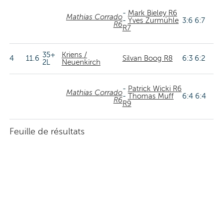
-
Mark Bieley R6
Mathias Corrado
-
Yves Zurmühle
3:6 6:7
R6
R7
35+
Kriens /
4
11.6
Silvan Boog R8
6:3 6:2
2L
Neuenkirch
-
Patrick Wicki R6
Mathias Corrado
-
Thomas Muff
6:4 6:4
R6
R9
Feuille de résultats