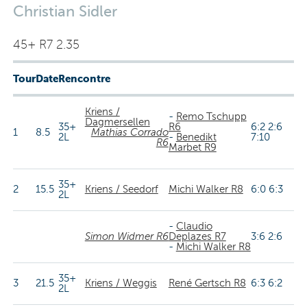
Christian Sidler
45+ R7 2.35
Tour
Date
Rencontre
Kriens /
-
Remo Tschupp
Dagmersellen
35+
R6
6:2 2:6
1
8.5
Mathias Corrado
2L
-
Benedikt
7:10
R6
Marbet R9
35+
2
15.5
Kriens / Seedorf
Michi Walker R8
6:0 6:3
2L
-
Claudio
Simon Widmer R6
Deplazes R7
3:6 2:6
-
Michi Walker R8
35+
3
21.5
Kriens / Weggis
René Gertsch R8
6:3 6:2
2L