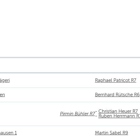
ägeri
Raphael Patricot R7
gen
Bernhard Rütsche R6
-
Christian Heuer R7
Pirmin Bühler R7
-
Ruben Herrmann R
hausen 1
Martin Sabel R9