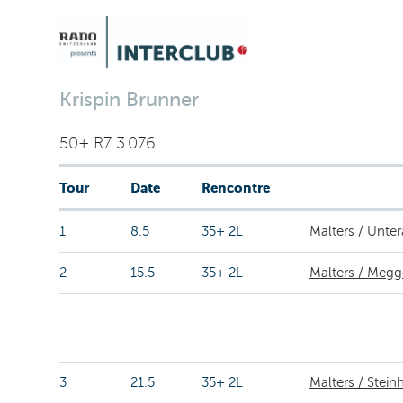
Krispin Brunner
50+ R7 3.076
Tour
Date
Rencontre
1
8.5
35+ 2L
Malters / Unter
2
15.5
35+ 2L
Malters / Meg
3
21.5
35+ 2L
Malters / Stein