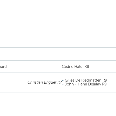
nard
Cédric Haldi R8
-
Gilles De Riedmatten R9
Christian Briguet R7
-
John - Henri Delalay R9