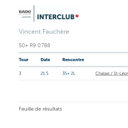
Vincent Fauchère
50+ R9 0.788
Tour
Date
Rencontre
3
21.5
35+ 2L
Chalais / St-Léo
Feuille de résultats