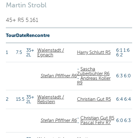
Martin Strobl
45+ R5 5.161
Tour
Date
Rencontre
35+
Walenstadt /
6:1 1:6
1
7.5
Harry Schlutt R5
2L
Egnach
6:2
-
Sascha
Zuberbühler R6
Stefan Pfiffner R6
6:3 6:0
-
Andreas Koller
R9
35+
Walenstadt /
2
15.5
Christian Gut R5
6:4 6:4
2L
Rebstein
-
Christian Gut R5
Stefan Pfiffner R6
6:0 6:3
-
Pascal Fehr R7