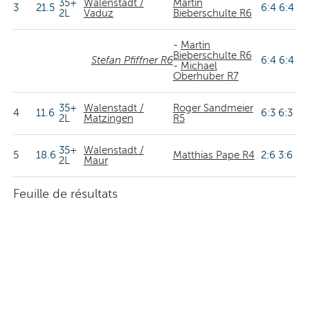
35+
Walenstadt /
Martin
3
21.5
6:4 6:4
2L
Vaduz
Bieberschulte R6
-
Martin
Bieberschulte R6
Stefan Pfiffner R6
6:4 6:4
-
Michael
Oberhuber R7
35+
Walenstadt /
Roger Sandmeier
4
11.6
6:3 6:3
2L
Matzingen
R5
35+
Walenstadt /
5
18.6
Matthias Pape R4
2:6 3:6
2L
Maur
Feuille de résultats