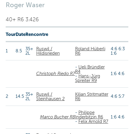
Roger Waser
40+ R6 3.426
Tour
Date
Rencontre
35+
Ruswil /
Roland Hüberli
4:6 6:3
1
8.5
2L
Hildisrieden
R6
1:6
-
Ueli Bründler
R4
Christoph Riedo R7
1:6 4:6
-
Hans-Jürg
Spreiter R9
35+
Ruswil /
Kilian Stritmatter
2
14.5
4:6 5:7
2L
Steinhausen 2
R6
-
Philippe
Marco Bucher R8
Inderbitzin R6
1:6 4:6
-
Felix Arnold R7