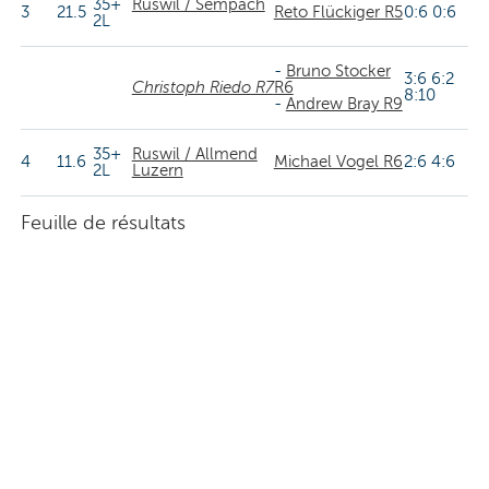
35+
Ruswil / Sempach
3
21.5
Reto Flückiger R5
0:6 0:6
2L
-
Bruno Stocker
3:6 6:2
Christoph Riedo R7
R6
8:10
-
Andrew Bray R9
35+
Ruswil / Allmend
4
11.6
Michael Vogel R6
2:6 4:6
2L
Luzern
Feuille de résultats