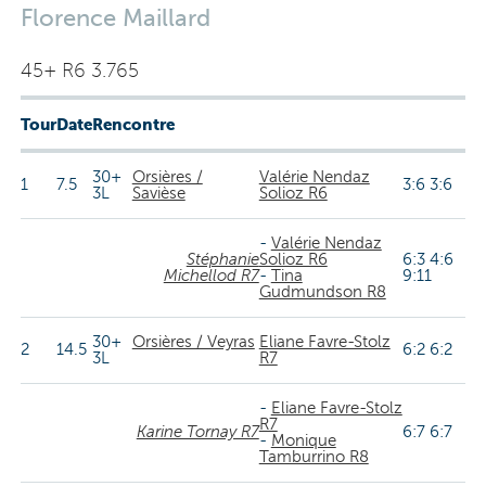
Florence Maillard
45+ R6 3.765
Tour
Date
Rencontre
30+
Orsières /
Valérie Nendaz
1
7.5
3:6 3:6
3L
Savièse
Solioz R6
-
Valérie Nendaz
Stéphanie
Solioz R6
6:3 4:6
Michellod R7
-
Tina
9:11
Gudmundson R8
30+
Orsières / Veyras
Eliane Favre-Stolz
2
14.5
6:2 6:2
3L
R7
-
Eliane Favre-Stolz
R7
Karine Tornay R7
6:7 6:7
-
Monique
Tamburrino R8