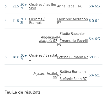
30+
Orsières / les Iles
3
21.5
Anna Rapalli R6
6:4 6:3
3L
Sion
30+
Orsières /
Fabienne Mouthon
4
11.6
6:0 6:1
3L
Bramois
R7
-
Elodie Baechler
Angélique
R8
6:4 6:3
Marquis R7
-
Emanuela Bacelli
R8
30+
Orsières / Saastal
5
18.6
Bettina Bumann R7
6:1 6:2
3L
1
-
Bettina Bumann
Myriam Troillet
R7
6:4 6:1
R8
-
Stefanie Senn R7
Feuille de résultats