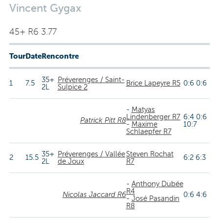
Vincent Gygax
45+ R6 3.77
Tour
Date
Rencontre
35+
Préverenges / Saint-
1
7.5
Brice Lapeyre R5
0:6 0:6
2L
Sulpice 2
-
Matyas
Lindenberger R7
6:4 0:6
Patrick Pitt R8
-
Maxime
10:7
Schlaepfer R7
35+
Préverenges / Vallée
Steven Rochat
2
15.5
6:2 6:3
2L
de Joux
R7
-
Anthony Dubée
R4
Nicolas Jaccard R6
0:6 4:6
-
José Pasandin
R8