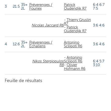
35+
Préverenges /
Patrick
6:4 6:7
3
21.5
2L
Founex
Oudendijk R7
7:5
-
Thierry Gruslin
R7
Nicolas Jaccard R6
3:6 4:6
-
Patrick
Oudendijk R7
35+
Préverenges /
Antonino
4
12.6
3:6 4:6
2L
Echallens
Scilipoti R6
-
Antonino
Nikos Stergiopulos
Scilipoti R6
6:4 5:7
R8
-
Olivier
3:10
Hofmann R6
Feuille de résultats