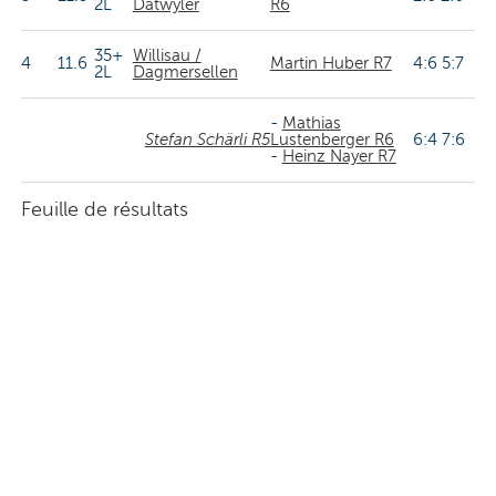
2L
Dätwyler
R6
35+
Willisau /
4
11.6
Martin Huber R7
4:6 5:7
2L
Dagmersellen
-
Mathias
Stefan Schärli R5
Lustenberger R6
6:4 7:6
-
Heinz Nayer R7
Feuille de résultats