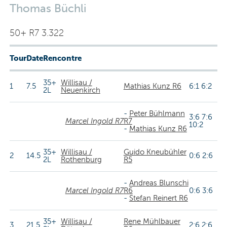
Thomas Büchli
50+ R7 3.322
Tour
Date
Rencontre
35+
Willisau /
1
7.5
Mathias Kunz R6
6:1 6:2
2L
Neuenkirch
-
Peter Bühlmann
3:6 7:6
Marcel Ingold R7
R7
10:2
-
Mathias Kunz R6
35+
Willisau /
Guido Kneubühler
2
14.5
0:6 2:6
2L
Rothenburg
R5
-
Andreas Blunschi
Marcel Ingold R7
R6
0:6 3:6
-
Stefan Reinert R6
35+
Willisau /
Rene Mühlbauer
3
21.5
2:6 2:6