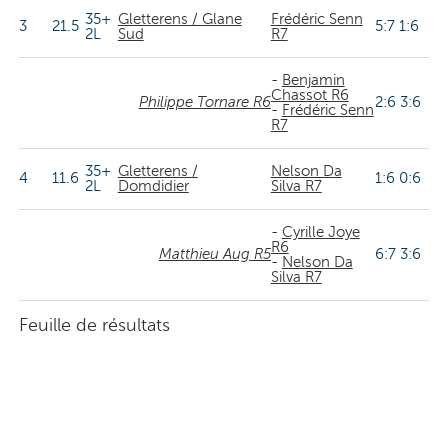
35+
Gletterens / Glane
Frédéric Senn
3
21.5
5:7 1:6
2L
Sud
R7
-
Benjamin
Chassot R6
Philippe Tornare R6
2:6 3:6
-
Frédéric Senn
R7
35+
Gletterens /
Nelson Da
4
11.6
1:6 0:6
2L
Domdidier
Silva R7
-
Cyrille Joye
R6
Matthieu Aug R5
6:7 3:6
-
Nelson Da
Silva R7
Feuille de résultats