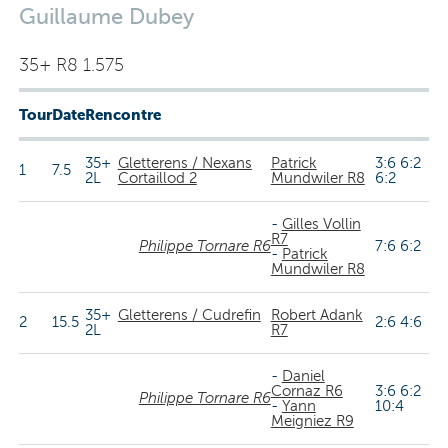
Guillaume Dubey
35+ R8 1.575
Tour
Date
Rencontre
35+
Gletterens / Nexans
Patrick
3:6 6:2
1
7.5
2L
Cortaillod 2
Mundwiler R8
6:2
-
Gilles Vollin
R7
Philippe Tornare R6
7:6 6:2
-
Patrick
Mundwiler R8
35+
Gletterens / Cudrefin
Robert Adank
2
15.5
2:6 4:6
2L
R7
-
Daniel
Cornaz R6
3:6 6:2
Philippe Tornare R6
-
Yann
10:4
Meigniez R9