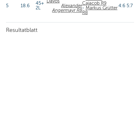
Davos
45+
Cajacob R9
5
18.6
Alexander
4:6 5:7
2L
-
Markus Grütter
Angermayr R8
R8
Resultatblatt