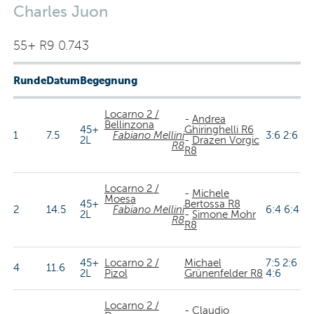
Charles Juon
55+ R9 0.743
Runde
Datum
Begegnung
Locarno 2 /
-
Andrea
Bellinzona
45+
Ghiringhelli R6
1
7.5
Fabiano Mellini
3:6 2:6
2L
-
Drazen Vorgic
R8
R8
Locarno 2 /
-
Michele
Moesa
45+
Bertossa R8
2
14.5
Fabiano Mellini
6:4 6:4
2L
-
Simone Mohr
R8
R8
45+
Locarno 2 /
Michael
7:5 2:6
4
11.6
2L
Pizol
Grünenfelder R8
4:6
Locarno 2 /
-
Claudio