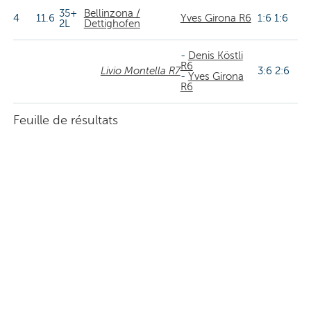
35+
Bellinzona /
4
11.6
Yves Girona R6
1:6 1:6
2L
Dettighofen
-
Denis Köstli
R6
Livio Montella R7
3:6 2:6
-
Yves Girona
R6
Feuille de résultats