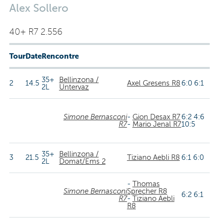
Alex Sollero
40+ R7 2.556
Tour
Date
Rencontre
35+
Bellinzona /
2
14.5
Axel Gresens R8
6:0 6:1
2L
Untervaz
Simone Bernasconi
-
Gion Desax R7
6:2 4:6
R7
-
Mario Jenal R7
10:5
35+
Bellinzona /
3
21.5
Tiziano Aebli R8
6:1 6:0
2L
Domat/Ems 2
-
Thomas
Simone Bernasconi
Sprecher R8
6:2 6:1
R7
-
Tiziano Aebli
R8