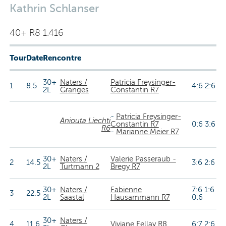
Kathrin Schlanser
40+ R8 1.416
Tour
Date
Rencontre
30+
Naters /
Patricia Freysinger-
1
8.5
4:6 2:6
2L
Granges
Constantin R7
-
Patricia Freysinger-
Aniouta Liechti
Constantin R7
0:6 3:6
R6
-
Marianne Meier R7
30+
Naters /
Valerie Passeraub -
2
14.5
3:6 2:6
2L
Turtmann 2
Bregy R7
30+
Naters /
Fabienne
7:6 1:6
3
22.5
2L
Saastal
Hausammann R7
0:6
30+
Naters /
4
11.6
Viviane Fellay R8
6:7 2:6