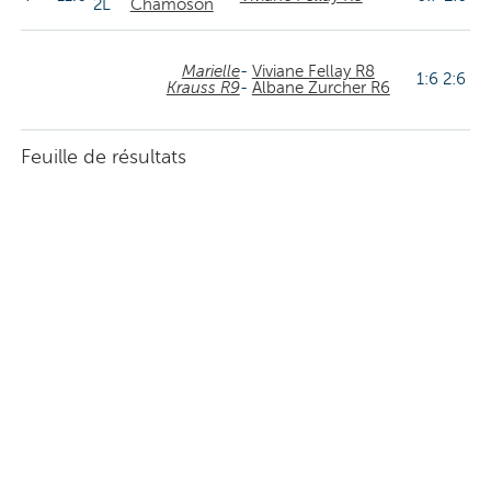
2L
Chamoson
Marielle
-
Viviane Fellay R8
1:6 2:6
Krauss R9
-
Albane Zurcher R6
Feuille de résultats