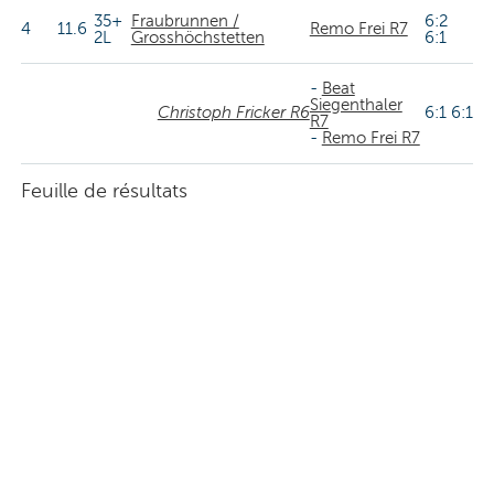
35+
Fraubrunnen /
6:2
4
11.6
Remo Frei R7
2L
Grosshöchstetten
6:1
-
Beat
Siegenthaler
Christoph Fricker R6
6:1 6:1
R7
-
Remo Frei R7
Feuille de résultats