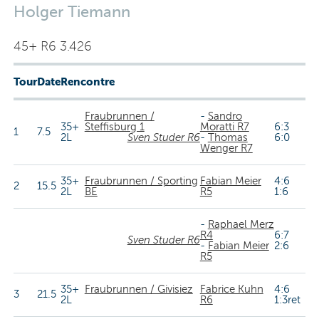
Holger Tiemann
45+ R6 3.426
Tour
Date
Rencontre
Fraubrunnen /
-
Sandro
35+
Steffisburg 1
Moratti R7
6:3
1
7.5
2L
Sven Studer R6
-
Thomas
6:0
Wenger R7
35+
Fraubrunnen / Sporting
Fabian Meier
4:6
2
15.5
2L
BE
R5
1:6
-
Raphael Merz
R4
6:7
Sven Studer R6
-
Fabian Meier
2:6
R5
35+
Fraubrunnen / Givisiez
Fabrice Kuhn
4:6
3
21.5
2L
R6
1:3ret