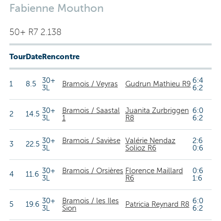
Fabienne Mouthon
50+ R7 2.138
Tour
Date
Rencontre
30+
6:4
1
8.5
Bramois / Veyras
Gudrun Mathieu R9
3L
6:2
30+
Bramois / Saastal
Juanita Zurbriggen
6:0
2
14.5
3L
1
R8
6:2
30+
Bramois / Savièse
Valérie Nendaz
2:6
3
22.5
3L
Solioz R6
0:6
30+
Bramois / Orsières
Florence Maillard
0:6
4
11.6
3L
R6
1:6
30+
Bramois / les Iles
6:0
5
19.6
Patricia Reynard R8
3L
Sion
6:2