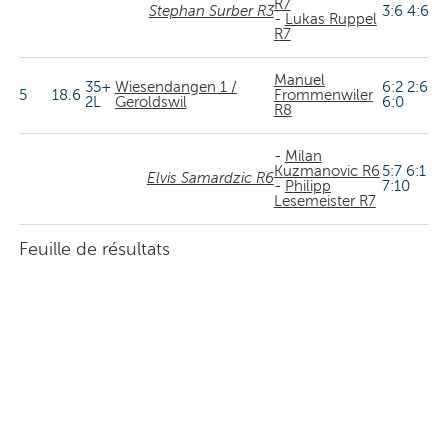
R7
Stephan Surber R3
3:6 4:6
-
Lukas Ruppel
R7
Manuel
35+
Wiesendangen 1 /
6:2 2:6
5
18.6
Frommenwiler
2L
Geroldswil
6:0
R8
-
Milan
Kuzmanovic R6
5:7 6:1
Elvis Samardzic R6
-
Philipp
7:10
Lesemeister R7
Feuille de résultats