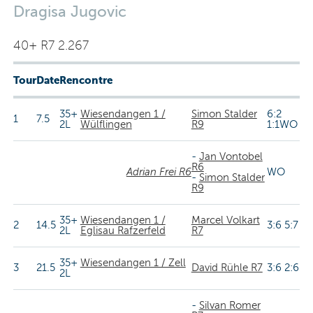
Dragisa Jugovic
40+ R7 2.267
Tour
Date
Rencontre
35+
Wiesendangen 1 /
Simon Stalder
6:2
1
7.5
2L
Wülflingen
R9
1:1WO
-
Jan Vontobel
R6
Adrian Frei R6
WO
-
Simon Stalder
R9
35+
Wiesendangen 1 /
Marcel Volkart
2
14.5
3:6 5:7
2L
Eglisau Rafzerfeld
R7
35+
Wiesendangen 1 / Zell
3
21.5
David Rühle R7
3:6 2:6
2L
-
Silvan Romer